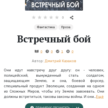
Жанры
0
Серии
Фантастика
Проза
Встречный бой
Экранизации
Коллекции
0
0
1
0
Автор:
Дмитрий Казаков
Они идут навстречу друг другу: он - человек,
полицейский, вынужденный стать солдатом,
защищающим Землю, и она, боевой форсер,
специальный продукт Эволюции, созданная на одном
из Сложных Миров, чтобы эту Землю завоевать. Они
должны встретиться, таковы законы войны. И они...
Ещё
ПЛАНИРУЮ ПРОЧИТАТЬ