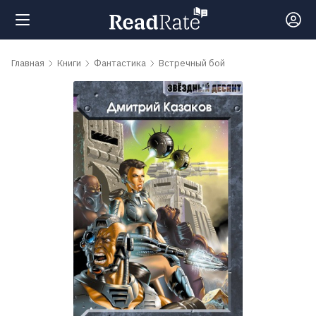
Поиск
Главная
Книги
Фантастика
Встречный бой
Новости
Рейтинги
Книги
Самые
обсуждаемые
книги
Авторы