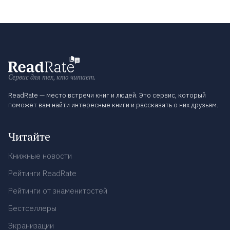
Сервис для тех, кто читает.
ReadRate — место встречи книг и людей. Это сервис, который
поможет вам найти интересные книги и рассказать о них друзьям.
Читайте
Книжные новости
Рейтинги ReadRate
Рейтинги от знаменитостей
Бестселлеры
Экранизации