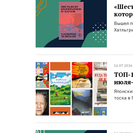
«Шест
котор
Вышел п
Хатльгри
16.07.2026
ТОП-
июля-
Японски
тоска в 