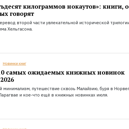
ьдесят килограммов нокаутов»: книги, о
ых говорят
еревод второй части увлекательной исторической трилоги
ма Хельгасона.
Новинки книг
10 самых ожидаемых книжных новинок
2026
й минимализм, путешествие сквозь Малайзию, буря в Норвег
Парагвае и кое-что ещё в книжных новинках июля.