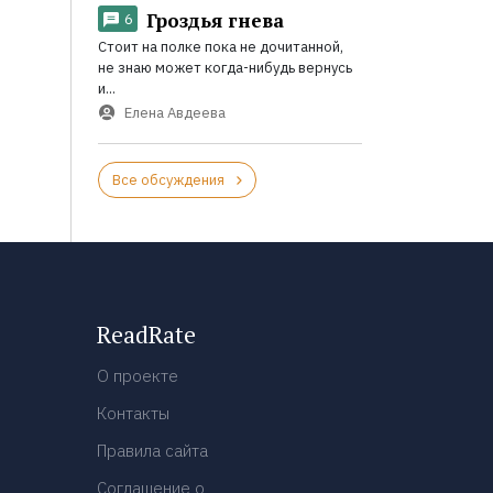
Гроздья гнева
6
Стоит на полке пока не дочитанной,
не знаю может когда-нибудь вернусь
и...
Елена Авдеева
Все обсуждения
ReadRate
О проекте
Контакты
Правила сайта
Соглашение о