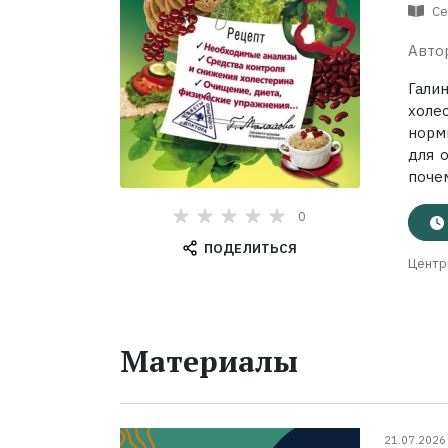
Се
Авто
Гали
холе
норм
для 
почем
0
ПОДЕЛИТЬСЯ
Центр
Материалы
21.07.2026