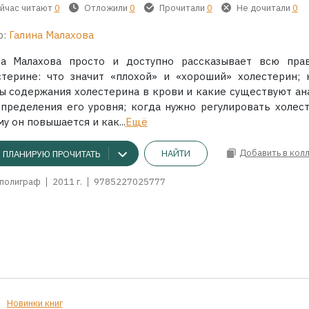
йчас читают
0
Отложили
0
Прочитали
0
Не дочитали
0
р:
Галина Малахова
на Малахова просто и доступно рассказывает всю пра
стерине: что значит «плохой» и «хороший» холестерин; 
ы содержания холестерина в крови и какие существуют ан
определения его уровня; когда нужно регулировать холест
у он повышается и как...
Ещё
Добавить в кол
НАЙТИ
ПЛАНИРУЮ ПРОЧИТАТЬ
полиграф
2011 г.
9785227025777
Новинки книг