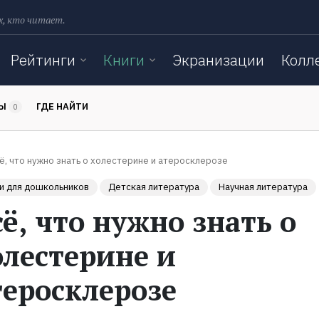
х, кто читает.
Рейтинги
Книги
Экранизации
Колл
ТЫ
ГДЕ НАЙТИ
0
ё, что нужно знать о холестерине и атеросклерозе
и для дошкольников
Детская литература
Научная литература
сё, что нужно знать о
олестерине и
теросклерозе