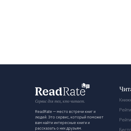
Чит
Книж
Сервис для тех, кто читает.
Рейти
ReadRate — место встречи книг и
людей. Это сервис, который поможет
Рейти
вам найти интересные книги и
рассказать о них друзьям.
Бест