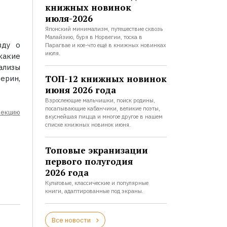
книжных новинок
июля-2026
Японский минимализм, путешествие сквозь
Малайзию, буря в Норвегии, тоска в
вду о
Парагвае и кое-что ещё в книжных новинках
июля.
какие
ализы
ТОП-12 книжных новинок
ерин,
июня 2026 года
Взрослеющие мальчишки, поиск родины,
посапывающие кабанчики, великие поэты,
лекцию
вкуснейшая пицца и многое другое в нашем
списке книжных новинок июня.
Топовые экранизации
первого полугодия
2026 года
Культовые, классические и популярные
книги, адаптированные под экраны.
Все новости