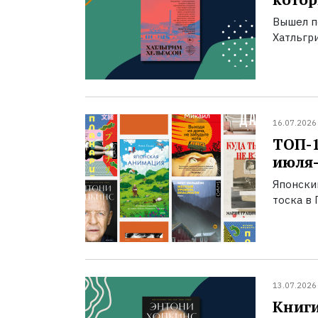
Вышел п
Хатльгри
16.07.2026
ТОП-
июля-
Японски
тоска в 
13.07.2026
Книги