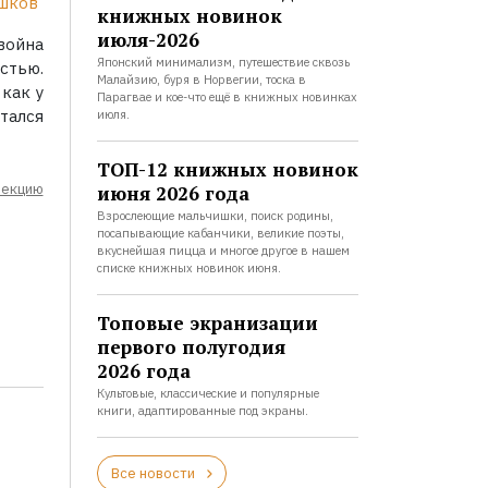
шков
книжных новинок
июля-2026
война
Японский минимализм, путешествие сквозь
стью.
Малайзию, буря в Норвегии, тоска в
 как у
Парагвае и кое-что ещё в книжных новинках
тался
июля.
ТОП-12 книжных новинок
лекцию
июня 2026 года
Взрослеющие мальчишки, поиск родины,
посапывающие кабанчики, великие поэты,
вкуснейшая пицца и многое другое в нашем
списке книжных новинок июня.
Топовые экранизации
первого полугодия
2026 года
Культовые, классические и популярные
книги, адаптированные под экраны.
Все новости