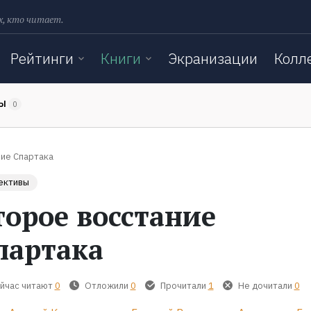
х, кто читает.
Рейтинги
Книги
Экранизации
Колл
ТЫ
0
ие Спартака
ективы
торое восстание
партака
йчас читают
0
Отложили
0
Прочитали
1
Не дочитали
0