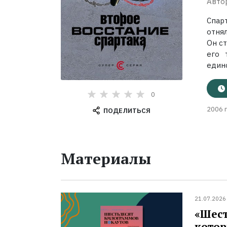
Авто
Спар
отня
Он ст
его 
единс
0
2006 г
ПОДЕЛИТЬСЯ
Материалы
21.07.2026
«Шест
котор