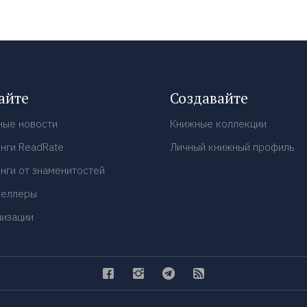
айте
Создавайте
ные новости
Книжные коллекции
нги ReadRate
Личный книжный профиль
нги от знаменитостей
селлеры
низации