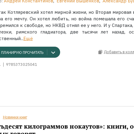
р:
Андрей Константинов
,
Евгений Вышенков
,
Александр Бу
так Котляревский хотел мирной жизни, но Вторая мировая 
ла его мечту. Он хотел любить, но война помешала его сча
ремился к свободе, но НКВД отнял ее у него. И у Спартака,
тезки, римского гладиатора, две тысячи лет назад, ос
твенный...
Ещё
Добавить в кол
ПЛАНИРУЮ ПРОЧИТАТЬ
.
9785373025041
Новинки книг
ьдесят килограммов нокаутов»: книги, о
ых говорят