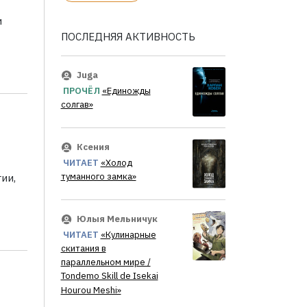
и
ПОСЛЕДНЯЯ АКТИВНОСТЬ
Juga
ПРОЧЁЛ
«Единожды
солгав»
Ксения
ЧИТАЕТ
«Холод
туманного замка»
ии,
Юлыя Мельничук
ЧИТАЕТ
«Кулинарные
скитания в
параллельном мире /
Tondemo Skill de Isekai
Hourou Meshi»