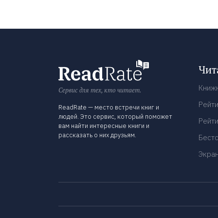
Чит
Книж
Сервис для тех, кто читает.
Рейти
ReadRate — место встречи книг и
людей. Это сервис, который поможет
Рейти
вам найти интересные книги и
рассказать о них друзьям.
Бест
Экра