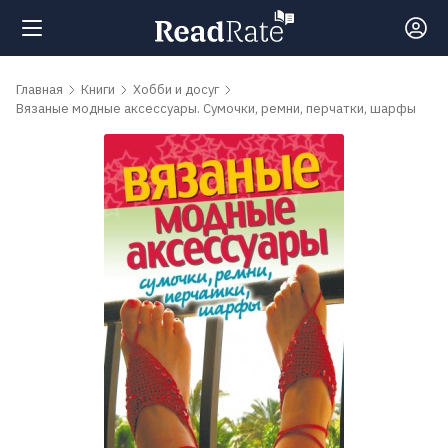
Поиск
Главная
Книги
Хобби и досуг
Вязаные модные аксессуары. Сумочки, ремни, перчатки, шарфы
Новости
Рейтинги
Книги
Самые
обсуждаемые
книги
Авторы