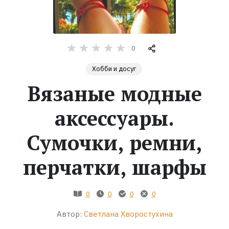
Жанры
Серии
0
Хобби и досуг
Экранизации
Вязаные модные
Коллекции
аксессуары.
Сумочки, ремни,
перчатки, шарфы
0
0
0
0
Автор:
Светлана Хворостухина