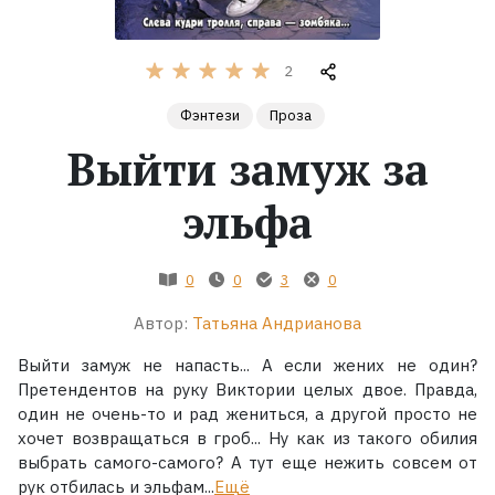
Жанры
2
Серии
Фэнтези
Проза
Выйти замуж за
Экранизации
эльфа
Коллекции
0
0
3
0
Автор:
Татьяна Андрианова
Выйти замуж не напасть... А если жених не один?
Претендентов на руку Виктории целых двое. Правда,
один не очень-то и рад жениться, а другой просто не
хочет возвращаться в гроб... Ну как из такого обилия
выбрать самого-самого? А тут еще нежить совсем от
рук отбилась и эльфам...
Ещё