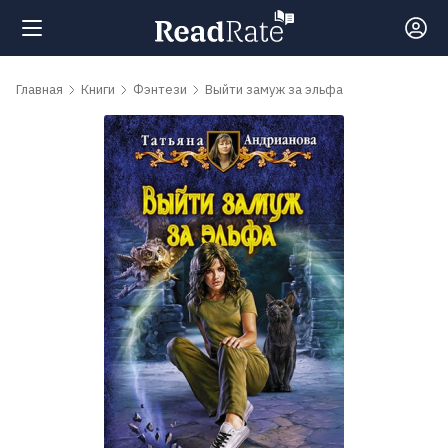
Поиск
Главная
Книги
Фэнтези
Выйти замуж за эльфа
Новости
Рейтинги
Книги
Самые
обсуждаемые
книги
Авторы