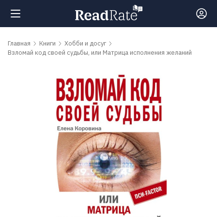
Поиск
Главная
Книги
Хобби и досуг
Взломай код своей судьбы, или Матрица исполнения желаний
Новости
Рейтинги
Книги
Самые
обсуждаемые
книги
Авторы