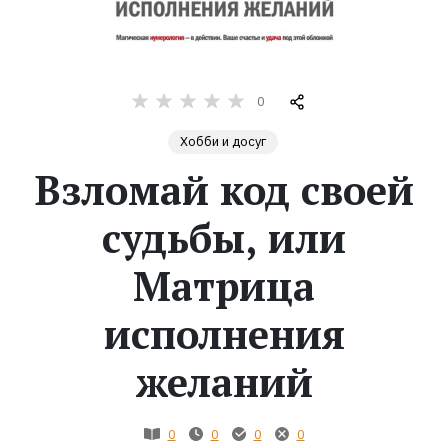
Жанры
Серии
0
Хобби и досуг
Экранизации
Взломай код своей
Коллекции
судьбы, или
Матрица
исполнения
желаний
0
0
0
0