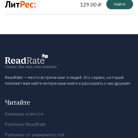
129.00 ₽
Найти
Сервис для тех, кто читает.
ReadRate — место встречи книг и людей. Это сервис, который
поможет вам найти интересные книги и рассказать о них друзьям.
Читайте
Книжные новости
Рейтинги ReadRate
Рейтинги от знаменитостей