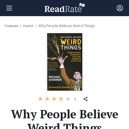
Поиск
Главная
Книги
Why People Believe Weird Things
Новости
Рейтинги
Книги
Самые
1
обсуждаемые
Why People Believe
книги
Weird Things
Авторы