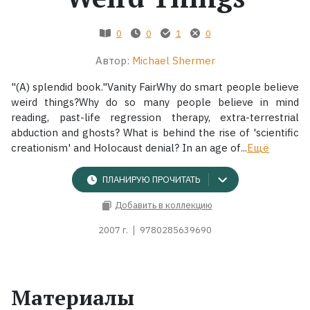
Жанры
0
0
1
0
Автор:
Michael Shermer
Серии
"(A) splendid book."Vanity FairWhy do smart people believe
Экранизации
weird things?Why do so many people believe in mind
reading, past-life regression therapy, extra-terrestrial
abduction and ghosts? What is behind the rise of 'scientific
Коллекции
creationism' and Holocaust denial? In an age of...
Ещё
ПЛАНИРУЮ ПРОЧИТАТЬ
Добавить в коллекцию
2007 г.
9780285639690
Материалы