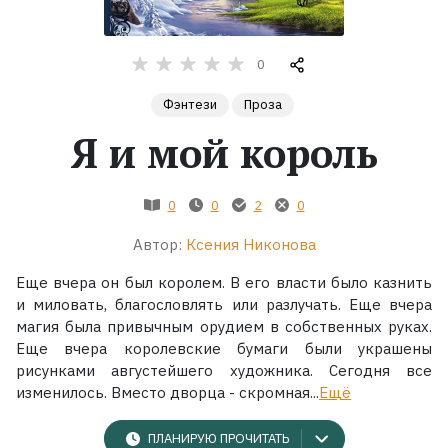
Жанры
0
Серии
Фэнтези
Проза
Я и мой король
Экранизации
0
0
2
0
Коллекции
Автор:
Ксения Никонова
Еще вчера он был королем. В его власти было казнить
и миловать, благословлять или разлучать. Еще вчера
магия была привычным орудием в собственных руках.
Еще вчера королевские бумаги были украшены
рисунками августейшего художника. Сегодня все
изменилось. Вместо дворца - скромная...
Ещё
ПЛАНИРУЮ ПРОЧИТАТЬ