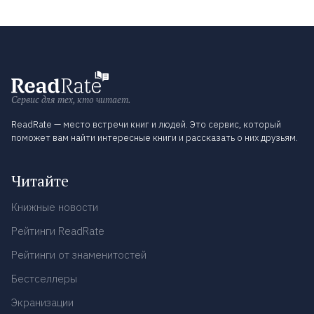
Сервис для тех, кто читает.
ReadRate — место встречи книг и людей. Это сервис, который
поможет вам найти интересные книги и рассказать о них друзьям.
Читайте
Книжные новости
Рейтинги ReadRate
Рейтинги от знаменитостей
Бестселлеры
Экранизации