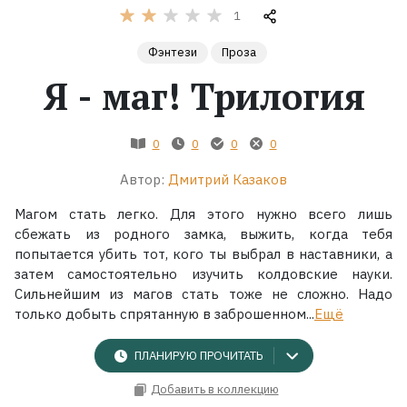
1
Жанры
Фэнтези
Проза
Я - маг! Трилогия
Серии
Экранизации
0
0
0
0
Автор:
Дмитрий Казаков
Коллекции
Магом стать легко. Для этого нужно всего лишь
сбежать из родного зам­ка, выжить, когда тебя
попытается убить тот, кого ты выбрал в наставники, а
затем самостоятельно изучить колдовские науки.
Сильнейшим из магов стать тоже не сложно. Надо
только добыть спря­танную в заброшенном...
Ещё
ПЛАНИРУЮ ПРОЧИТАТЬ
Добавить в коллекцию