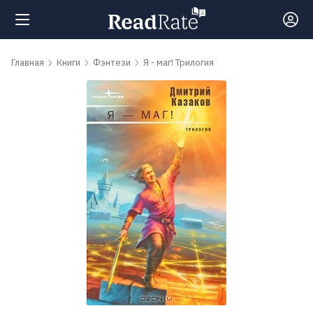
Поиск
Главная
Книги
Фэнтези
Я - маг! Трилогия
Новости
Рейтинги
Книги
Самые
обсуждаемые
книги
Авторы