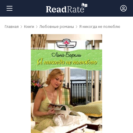
Поиск
Главная
Книги
Любовные романы
Я никогда не полюблю
Новости
Рейтинги
Книги
Самые
обсуждаемые
книги
Авторы