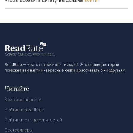
Чтобы добавить цитату, вы должны
войти
.
Сервис для тех, кто читает.
ReadRate — место встречи книг и людей. Это сервис, который
поможет вам найти интересные книги и рассказать о них друзьям.
Читайте
Книжные новости
Рейтинги ReadRate
Рейтинги от знаменитостей
Бестселлеры