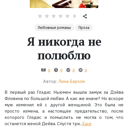
Жанры
0
Серии
Любовные романы
Проза
Я никогда не
Экранизации
полюблю
Коллекции
0
0
0
0
Автор:
Лина Баркли
В первый раз Глэдис Ньюмен вышла замуж за Дэйва
Флэвина по большой любви. А как же иначе? Но вскоре
муж изменил ей с другой женщиной. Это была не
просто измена, а настоящее предательство, после
которого Глэдис и помыслить не могла о том, что
останется женой Дейва. Спустя три...
Ещё