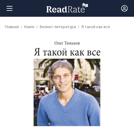
Поиск
Главная
Книги
Бизнес-литература
Я такой как все
Новости
Рейтинги
Книги
Самые
обсуждаемые
книги
Авторы