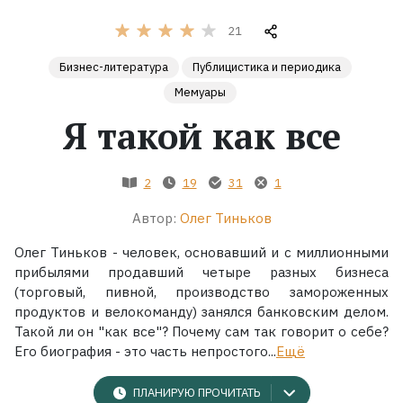
21
Жанры
Бизнес-литература
Публицистика и периодика
Серии
Мемуары
Я такой как все
Экранизации
2
19
31
1
Коллекции
Автор:
Олег Тиньков
Олег Тиньков - человек, основавший и с миллионными
прибылями продавший четыре разных бизнеса
(торговый, пивной, производство замороженных
продуктов и велокоманду) занялся банковским делом.
Такой ли он "как все"? Почему сам так говорит о себе?
Его биография - это часть непростого...
Ещё
ПЛАНИРУЮ ПРОЧИТАТЬ