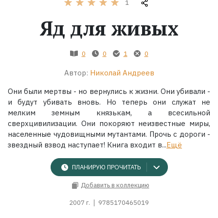
1
Яд для живых
Жанры
Серии
0
0
1
0
Экранизации
Автор:
Николай Андреев
Они были мертвы - но вернулись к жизни. Они убивали -
и будут убивать вновь. Но теперь они служат не
Коллекции
мелким земным князькам, а всесильной
сверхцивилизации. Они покоряют неизвестные миры,
населенные чудовищными мутантами. Прочь с дороги -
звездный взвод наступает! Книга входит в...
Ещё
ПЛАНИРУЮ ПРОЧИТАТЬ
Добавить в коллекцию
2007 г.
9785170465019