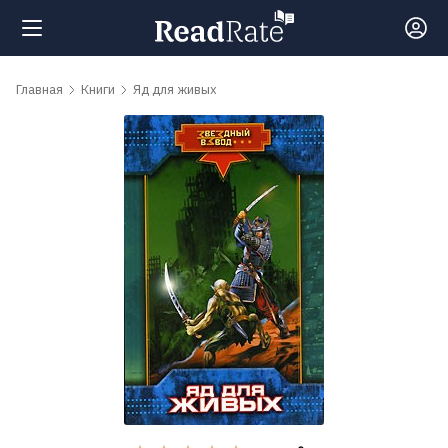
Поиск
Главная
Книги
Яд для живых
Новости
Рейтинги
Книги
Самые
обсуждаемые
книги
Авторы