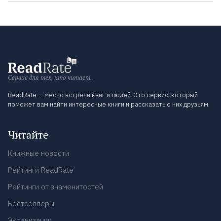
Сервис для тех, кто читает.
ReadRate — место встречи книг и людей. Это сервис, который
поможет вам найти интересные книги и рассказать о них друзьям.
Читайте
Книжные новости
Рейтинги ReadRate
Рейтинги от знаменитостей
Бестселлеры
Экранизации