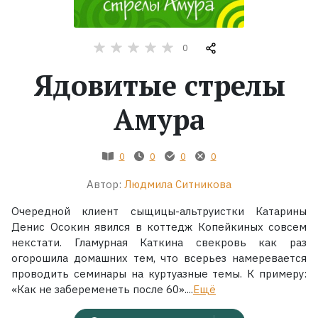
Жанры
0
Серии
Ядовитые стрелы
Экранизации
Амура
Коллекции
0
0
0
0
Автор:
Людмила Ситникова
Очередной клиент сыщицы-альтруистки Катарины
Денис Осокин явился в коттедж Копейкиных совсем
некстати. Гламурная Каткина свекровь как раз
огорошила домашних тем, что всерьез намеревается
проводить семинары на куртуазные темы. К примеру:
«Как не забеременеть после 60»....
Ещё