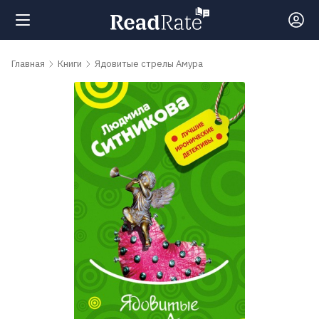
Поиск
Главная
Книги
Ядовитые стрелы Амура
Новости
Рейтинги
Книги
Самые
обсуждаемые
книги
Авторы