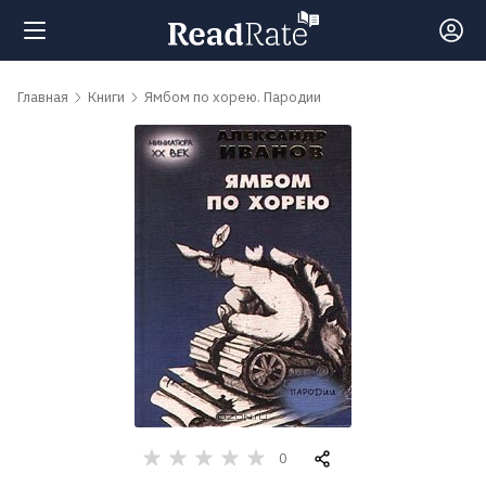
Поиск
Главная
Книги
Ямбом по хорею. Пародии
Новости
Рейтинги
Книги
Самые
обсуждаемые
книги
0
Авторы