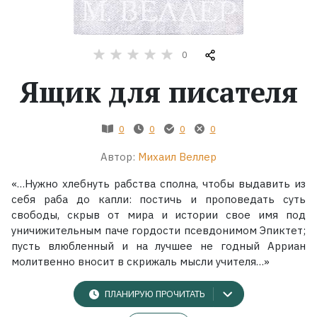
Жанры
0
Серии
Ящик для писателя
Экранизации
0
0
0
0
Коллекции
Автор:
Михаил Веллер
«…Нужно хлебнуть рабства сполна, чтобы выдавить из
себя раба до капли: постичь и проповедать суть
свободы, скрыв от мира и истории свое имя под
уничижительным паче гордости псевдонимом Эпиктет;
пусть влюбленный и на лучшее не годный Арриан
молитвенно вносит в скрижаль мысли учителя…»
ПЛАНИРУЮ ПРОЧИТАТЬ