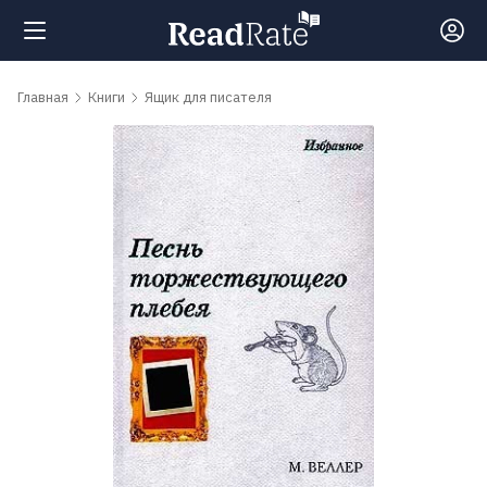
Поиск
Главная
Книги
Ящик для писателя
Новости
Рейтинги
Книги
Самые
обсуждаемые
книги
Авторы