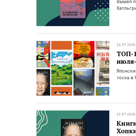
Вышел п
Хатльгри
16.07.2026
ТОП-
июля-
Японски
тоска в 
13.07.2026
Книги
Хопк