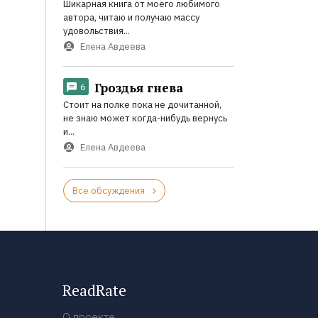
Шикарная книга от моего любимого
автора, читаю и получаю массу
удовольствия...
Елена Авдеева
Гроздья гнева
6
Стоит на полке пока не дочитанной,
не знаю может когда-нибудь вернусь
и...
Елена Авдеева
Все обсуждения
ReadRate
О проекте