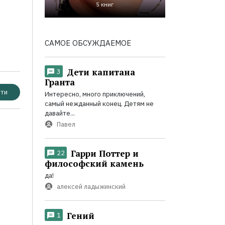
5 книг
САМОЕ ОБСУЖДАЕМОЕ
Дети капитана
3
Гранта
ти
Интересно, много приключений,
самый нежданный конец. Детям не
давайте...
Павел
Гарри Поттер и
22
философский камень
да!
алексей ладыжинский
Гений
1