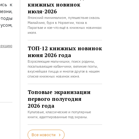
книжных новинок
ись к
июля-2026
езни,
етоды
Японский минимализм, путешествие сквозь
Малайзию, буря в Норвегии, тоска в
усом,
Парагвае и кое-что ещё в книжных новинках
июля.
лекцию
ТОП-12 книжных новинок
июня 2026 года
Взрослеющие мальчишки, поиск родины,
посапывающие кабанчики, великие поэты,
вкуснейшая пицца и многое другое в нашем
списке книжных новинок июня.
Топовые экранизации
первого полугодия
2026 года
Культовые, классические и популярные
книги, адаптированные под экраны.
Все новости