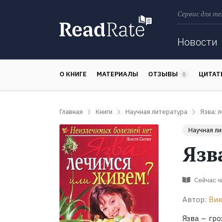
Сервис для те
Поиск
Новости
О КНИГЕ
МАТЕРИАЛЫ
ОТЗЫВЫ
ЦИТА
0
Главная
Книги
Научная литература
Язва: 
Научная л
Язв
Сейчас 
Автор:
Вик
Язва – гр