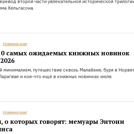
еревод второй части увлекательной исторической трилоги
ма Хельгасона.
Новинки книг
10 самых ожидаемых книжных новинок
2026
й минимализм, путешествие сквозь Малайзию, буря в Норвег
Парагвае и кое-что ещё в книжных новинках июля.
Новинки книг
, о которых говорят: мемуары Энтони
инса