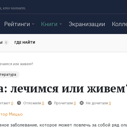
х, кто читает.
Рейтинги
Книги
Экранизации
Колл
ТЫ
ГДЕ НАЙТИ
0
лечимся или живем?
итература
а: лечимся или живем
читают
0
Отложили
0
Прочитали
0
Не дочитали
0
тор Мицьо
озное заболевание, которое может повлечь за собой ряд оп