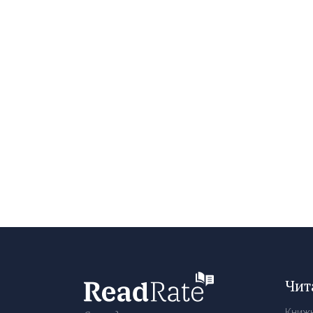
Чит
Книж