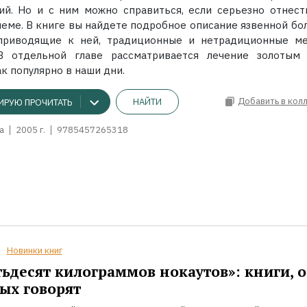
ий. Но и с ним можно справиться, если серьезно отнест
леме. В книге вы найдете подробное описание язвенной бол
 приводящие к ней, традиционные и нетрадиционные м
В отдельной главе рассматривается лечение золотым 
к популярно в наши дни.
Добавить в кол
НАЙТИ
ИРУЮ ПРОЧИТАТЬ
а
2005 г.
9785457265318
Новинки книг
ьдесят килограммов нокаутов»: книги, о
ых говорят