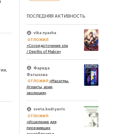
и
ПОСЛЕДНЯЯ АКТИВНОСТЬ
vika nyasha
ОТЛОЖИЛ
«Сосредоточение зла
/ Depths of Malice»
Фарида
ии,
Фатыхова
ОТЛОЖИЛ
«Махатмы.
Атланты, арии,
эволюция»
sveta.kudryavts
ОТЛОЖИЛ
«Исцеление для
переживших