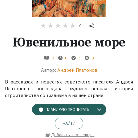
Жанры
0
Серии
Ювенильное море
Экранизации
0
0
3
0
Коллекции
Автор:
Андрей Платонов
В рассказах и повестях советского писателя Андрея
Платонова воссоздана художественная история
строительства социализма в нашей стране.
ПЛАНИРУЮ ПРОЧИТАТЬ
НАЙТИ
Добавить в коллекцию