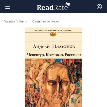
Поиск
Главная
Книги
Ювенильное море
Новости
Рейтинги
Книги
Самые
обсуждаемые
книги
Авторы