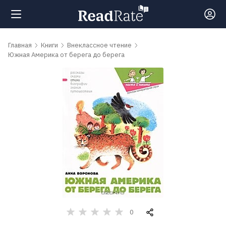
Поиск
Главная
Книги
Внеклассное чтение
Южная Америка от берега до берега
Новости
Рейтинги
Книги
Самые
обсуждаемые
книги
0
Авторы