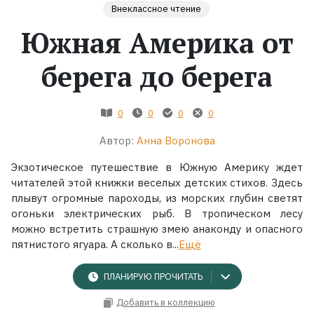
Внеклассное чтение
Южная Америка от
Жанры
берега до берега
Серии
Экранизации
0
0
0
0
Автор:
Анна Воронова
Коллекции
Экзотическое путешествие в Южную Америку ждет
читателей этой книжки веселых детских стихов. Здесь
плывут огромные пароходы, из морских глубин светят
огоньки электрических рыб. В тропическом лесу
можно встретить страшную змею анаконду и опасного
пятнистого ягуара. А сколько в...
Ещё
ПЛАНИРУЮ ПРОЧИТАТЬ
Добавить в коллекцию