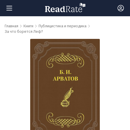
Поиск
Главная
Книги
Публицистика и периодика
За что борется Леф?
Новости
Рейтинги
Книги
Самые
обсуждаемые
книги
Авторы