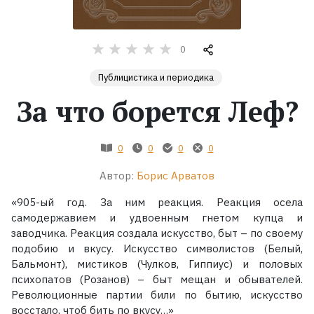
Жанры
0
Серии
Публицистика и периодика
За что борется Леф?
Экранизации
Коллекции
0
0
0
0
Автор:
Борис Арватов
«905-ый год. За ним реакция. Реакция осела
самодержавием и удвоенным гнетом купца и
заводчика. Реакция создала искусство, быт – по своему
подобию и вкусу. Искусство символистов (Белый,
Бальмонт), мистиков (Чулков, Гиппиус) и половых
психопатов (Розанов) – быт мещан и обывателей.
Революционные партии били по бытию, искусство
восстало, чтоб бить по вкусу…»