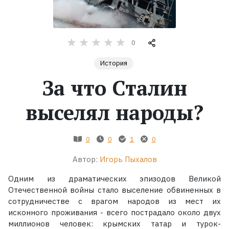
Жанры
0
Серии
История
Экранизации
За что Сталин
выселял народы?
Коллекции
0
0
1
0
Автор:
Игорь Пыхалов
Одним из драматических эпизодов Великой
Отечественной войны стало выселение обвиненных в
сотрудничестве с врагом народов из мест их
исконного проживания - всего пострадало около двух
миллионов человек: крымских татар и турок-