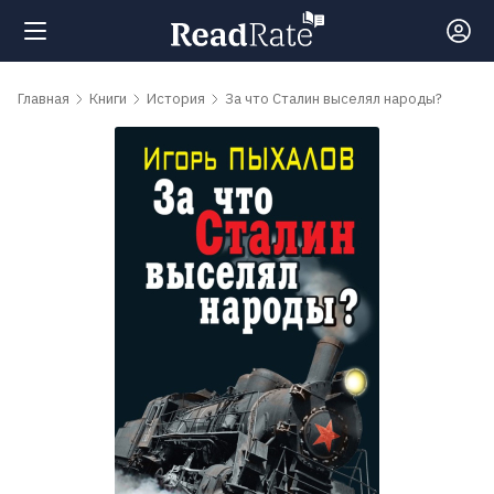
Поиск
Главная
Книги
История
За что Сталин выселял народы?
Новости
Рейтинги
Книги
Самые
обсуждаемые
книги
Авторы