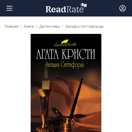
Поиск
Главная
Книги
Детективы
Загадка Ситтафорда
Новости
Рейтинги
Книги
Самые
обсуждаемые
книги
Авторы