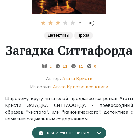
Жанры
5
Серии
Детективы
Проза
Загадка Ситтафорда
Экранизации
Коллекции
2
11
11
0
Автор:
Агата Кристи
Из серии:
Агата Кристи: все книги
Широкому кругу читателей предлагается роман Агаты
Кристи ЗАГАДКА СИТТАФОРДА - превосходный
образец "чистого", или "канонического", детектива с
немалым социальным содержанием.
ПЛАНИРУЮ ПРОЧИТАТЬ