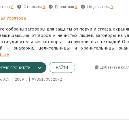
читают
0
Отложили
0
Прочитали
0
Не дочитали
0
ья Усвятова
иге собраны заговоры для защиты от порчи и сглаза, охран
 защищающие от воров и нечистых людей, заговоры на уд
е эти удивительные заговоры – из рукописных тетрадей Ок
ой – знахарки, целительницы и хранительницы зна
Ещё
Добавить в кол
НАЙТИ
ИРУЮ ПРОЧИТАТЬ
о АСТ
2009 г.
9785170562572