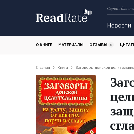
Сервис для те
Поиск
Новости
О КНИГЕ
МАТЕРИАЛЫ
ОТЗЫВЫ
ЦИТА
0
Главная
Книги
Заговоры донской целительницы
Заг
цел
защ
сгл