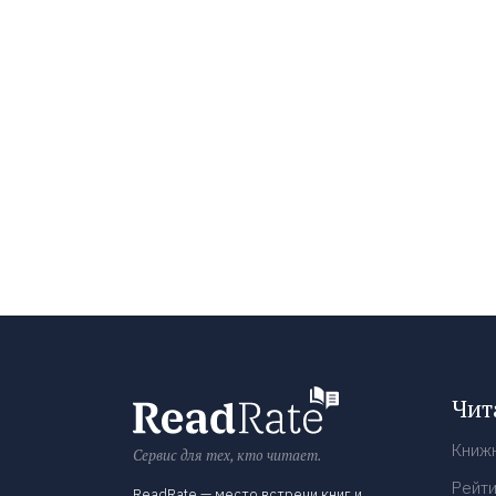
Чит
Книж
Сервис для тех, кто читает.
Рейти
ReadRate — место встречи книг и