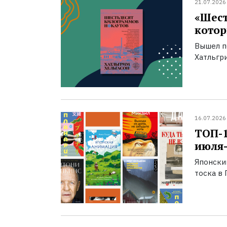
21.07.2026
«Шест
котор
Вышел п
Хатльгри
16.07.2026
ТОП-
июля-
Японски
тоска в 