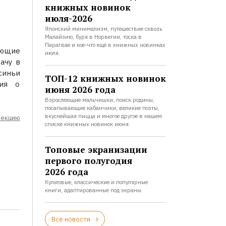
книжных новинок
июля-2026
Японский минимализм, путешествие сквозь
Малайзию, буря в Норвегии, тоска в
Парагвае и кое-что ещё в книжных новинках
яющие
июля.
ачу в
синьи
ТОП-12 книжных новинок
ния о
июня 2026 года
Взрослеющие мальчишки, поиск родины,
посапывающие кабанчики, великие поэты,
вкуснейшая пицца и многое другое в нашем
лекцию
списке книжных новинок июня.
Топовые экранизации
первого полугодия
2026 года
Культовые, классические и популярные
книги, адаптированные под экраны.
Все новости