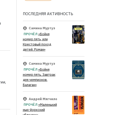
ПОСЛЕДНЯЯ АКТИВНОСТЬ
и
Самина Муртуз
ПРОЧЁЛ
«Бойня
номер пять, или
Крестовый поход
детей: Роман»
Самина Муртуз
ПРОЧЁЛ
«Бойня
номер пять. Завтрак
для чемпионов.
ии,
Балаган»
Андрей Мягчило
ПРОЧЁЛ
«Маленький
нью-йоркский