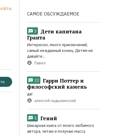
войти
.
САМОЕ ОБСУЖДАЕМОЕ
Дети капитана
3
Гранта
Интересно, много приключений,
самый нежданный конец. Детям не
давайте...
Павел
Гарри Поттер и
22
ти
философский камень
да!
алексей ладыжинский
Гений
1
Шикарная книга от моего любимого
автора, читаю и получаю массу