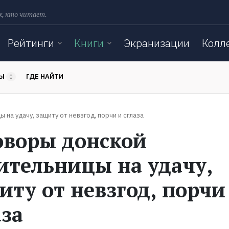
х, кто читает.
Рейтинги
Книги
Экранизации
Колл
ТЫ
ГДЕ НАЙТИ
0
 на удачу, защиту от невзгод, порчи и сглаза
оворы донской
ительницы на удачу,
иту от невзгод, порчи
аза