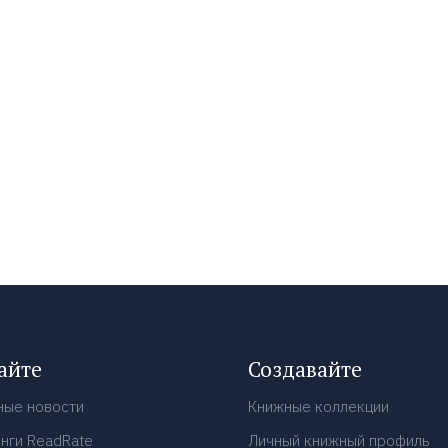
айте
Создавайте
ные новости
Книжные коллекции
нги ReadRate
Личный книжный профиль