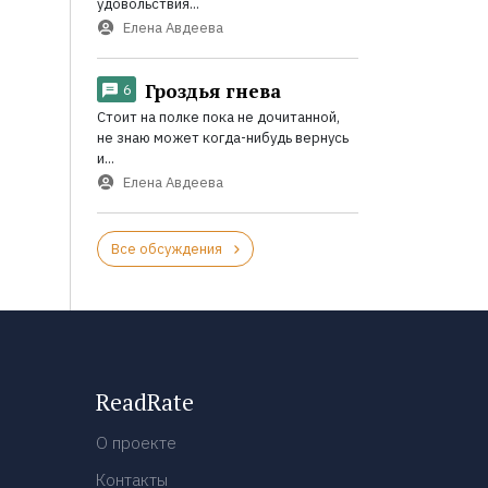
удовольствия...
Елена Авдеева
Гроздья гнева
6
Стоит на полке пока не дочитанной,
не знаю может когда-нибудь вернусь
и...
Елена Авдеева
Все обсуждения
ReadRate
О проекте
Контакты