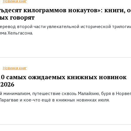
Новинки книг
ьдесят килограммов нокаутов»: книги, о
ых говорят
еревод второй части увлекательной исторической трилоги
ма Хельгасона.
Новинки книг
10 самых ожидаемых книжных новинок
2026
й минимализм, путешествие сквозь Малайзию, буря в Норвег
Парагвае и кое-что ещё в книжных новинках июля.