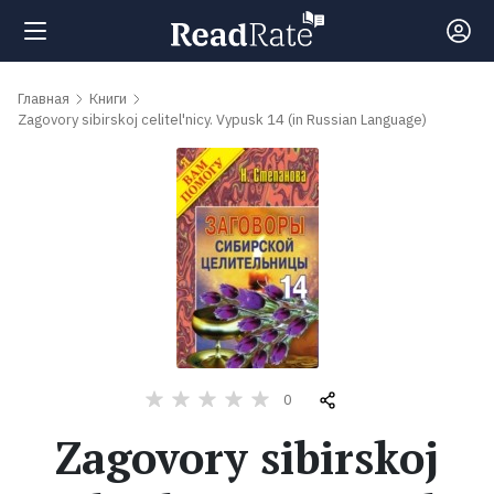
Поиск
Главная
Книги
Zagovory sibirskoj celitel'nicy. Vypusk 14 (in Russian Language)
Новости
Рейтинги
Книги
Самые
0
обсуждаемые
книги
Zagovory sibirskoj
Авторы