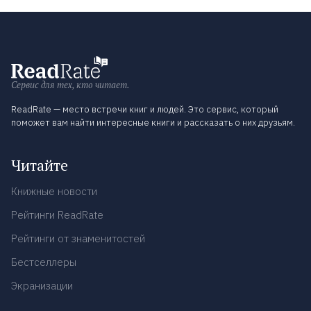
Сервис для тех, кто читает.
ReadRate — место встречи книг и людей. Это сервис, который
поможет вам найти интересные книги и рассказать о них друзьям.
Читайте
Книжные новости
Рейтинги ReadRate
Рейтинги от знаменитостей
Бестселлеры
Экранизации