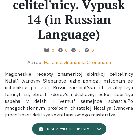
celitel'nicy. Vypusk
Жанры
14 (in Russian
Серии
Language)
Экранизации
0
0
0
0
Автор:
Наталья Ивановна Степанова
Коллекции
Magicheskie recepty znamenitoj sibirskoj celitel'nicy
Natal'i Ivanovny Stepanovoj uzhe pomogli millionam ee
uchenikov po vsej Rossii zacshitit'sya ot vozdejstviya
temnyh sil, obresti zdorov'e i dushevnyj pokoj, dobit'sya
uspeha v delah i vernut' semejnoe schast'e.Po
mnogochislennym pros'bam chitatelej Natal'ya Ivanovna
prodolzhaet delit'sya sekretami svoego masterstva.
ПЛАНИРУЮ ПРОЧИТАТЬ