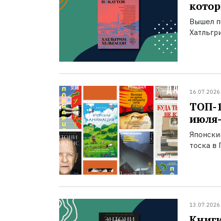
котор
Вышел п
Хатльгри
16.07.2026
ТОП-
июля-
Японски
тоска в 
13.07.2026
Книги