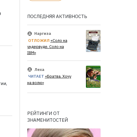
и
ПОСЛЕДНЯЯ АКТИВНОСТЬ
Наргиза
ОТЛОЖИЛ
«Соло на
ундервуде. Соло на
IBM»
Леха
ЧИТАЕТ
«Братва. Хочу
на волю»
ии,
РЕЙТИНГИ ОТ
ЗНАМЕНИТОСТЕЙ