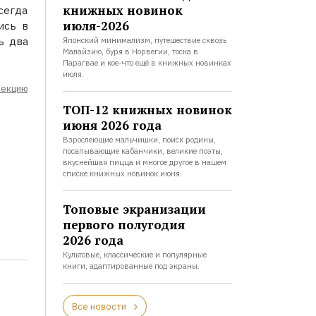
книжных новинок
сегда
июля-2026
ись в
ь два
Японский минимализм, путешествие сквозь
Малайзию, буря в Норвегии, тоска в
Парагвае и кое-что ещё в книжных новинках
июля.
лекцию
ТОП-12 книжных новинок
июня 2026 года
Взрослеющие мальчишки, поиск родины,
посапывающие кабанчики, великие поэты,
вкуснейшая пицца и многое другое в нашем
списке книжных новинок июня.
Топовые экранизации
первого полугодия
2026 года
Культовые, классические и популярные
книги, адаптированные под экраны.
Все новости