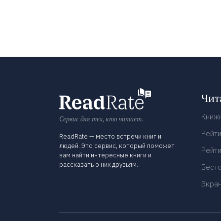
Чит
Книж
Сервис для тех, кто читает.
Рейти
ReadRate — место встречи книг и
людей. Это сервис, который поможет
Рейти
вам найти интересные книги и
рассказать о них друзьям.
Бест
Экра