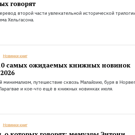
ых говорят
еревод второй части увлекательной исторической трилоги
ма Хельгасона.
Новинки книг
10 самых ожидаемых книжных новинок
2026
й минимализм, путешествие сквозь Малайзию, буря в Норвег
Парагвае и кое-что ещё в книжных новинках июля.
Новинки книг
, о которых говорят: мемуары Энтони