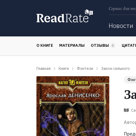
Сервис для те
Поиск
Новости
О КНИГЕ
МАТЕРИАЛЫ
ОТЗЫВЫ
ЦИТА
0
Главная
Книги
Фэнтези
Закон сильного
Фэн
З
Се
Авто
Предс