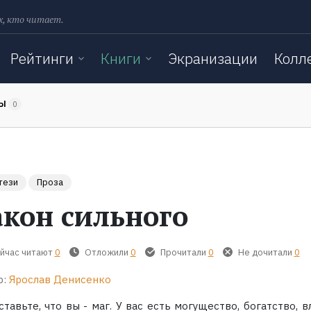
х, кто читает.
Рейтинги
Книги
Экранизации
Колл
ТЫ
0
тези
Проза
акон сильного
йчас читают
0
Отложили
0
Прочитали
0
Не дочитали
0
р:
Ярослав Денисенко
тавьте, что вы - маг. У вас есть могущество, богатство, в