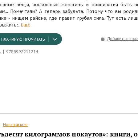
ошные вещи, роскошные женщины и привилегия быть в
ым... Помечтали? А теперь забудьте. Потому что вы родил
лке - нищем районе, где правит грубая сила. Тут есть лиш
выжить:...
Ещё
Добавить в кол
ПЛАНИРУЮ ПРОЧИТАТЬ
.
9785992211214
Новинки книг
ьдесят килограммов нокаутов»: книги, о