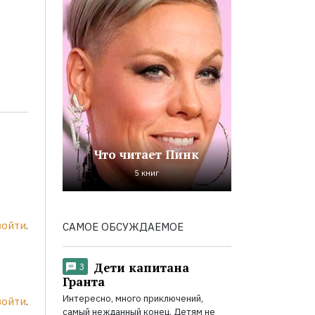
Что читает Пинк
5 книг
войти
.
САМОЕ ОБСУЖДАЕМОЕ
Дети капитана
3
Гранта
Интересно, много приключений,
войти
.
самый нежданный конец. Детям не