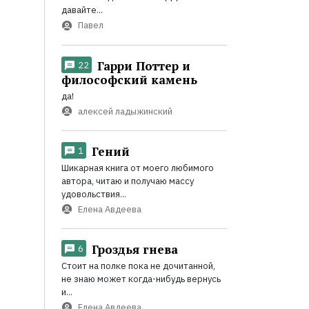
давайте...
Павел
Гарри Поттер и
22
философский камень
да!
алексей ладыжинский
Гений
1
Шикарная книга от моего любимого
автора, читаю и получаю массу
удовольствия...
Елена Авдеева
Гроздья гнева
6
Стоит на полке пока не дочитанной,
не знаю может когда-нибудь вернусь
и...
Елена Авдеева