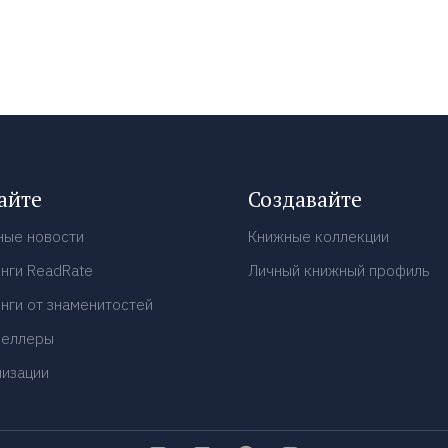
айте
Создавайте
ные новости
Книжные коллекции
нги ReadRate
Личный книжный профиль
нги от знаменитостей
селлеры
низации