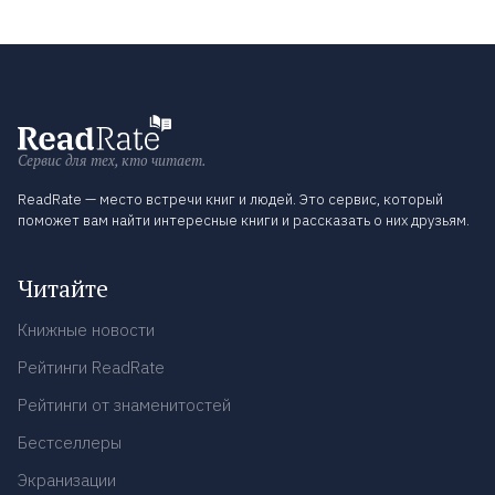
Сервис для тех, кто читает.
ReadRate — место встречи книг и людей. Это сервис, который
поможет вам найти интересные книги и рассказать о них друзьям.
Читайте
Книжные новости
Рейтинги ReadRate
Рейтинги от знаменитостей
Бестселлеры
Экранизации