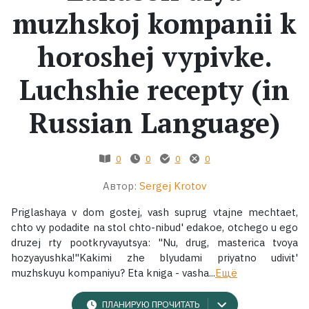
muzhskoj kompanii k
Жанры
horoshej vypivke.
Серии
Luchshie recepty (in
Экранизации
Russian Language)
Коллекции
0
0
0
0
Автор:
Sergej Krotov
Priglashaya v dom gostej, vash suprug vtajne mechtaet,
chto vy podadite na stol chto-nibud' edakoe, otchego u ego
druzej rty pootkryvayutsya: "Nu, drug, masterica tvoya
hozyayushka!"Kakimi zhe blyudami priyatno udivit'
muzhskuyu kompaniyu? Eta kniga - vasha...
Ещё
ПЛАНИРУЮ ПРОЧИТАТЬ