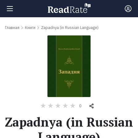
Поиск
Главная
Книги
Zapadnya (in Russian Language)
Новости
Рейтинги
Книги
Самые
0
обсуждаемые
Zapadnya (in Russian
книги
Language)
Авторы