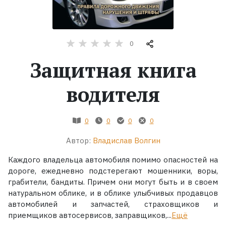
Жанры
0
Серии
Защитная книга
Экранизации
водителя
Коллекции
0
0
0
0
Автор:
Владислав Волгин
Каждого владельца автомобиля помимо опасностей на
дороге, ежедневно подстерегают мошенники, воры,
грабители, бандиты. Причем они могут быть и в своем
натуральном облике, и в облике улыбчивых продавцов
автомобилей и запчастей, страховщиков и
приемщиков автосервисов, заправщиков,...
Ещё