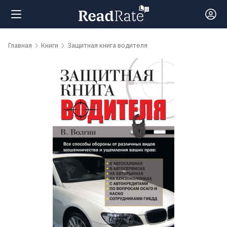
Поиск
Главная
Книги
Защитная книга водителя
Новости
Рейтинги
Книги
Самые
обсуждаемые
книги
Авторы