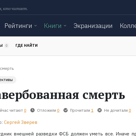
х, кто читает.
Рейтинги
Книги
Экранизации
Колл
ТЫ
ГДЕ НАЙТИ
0
 смерть
ективы
авербованная смерть
йчас читают
0
Отложили
0
Прочитали
1
Не дочитали
0
р:
Сергей Зверев
удник внешней разведки ФСБ должен уметь все. Иначе пр