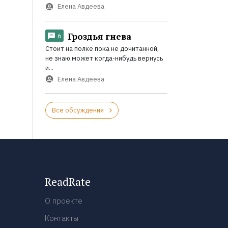
Елена Авдеева
Гроздья гнева
6
Стоит на полке пока не дочитанной,
не знаю может когда-нибудь вернусь
и...
Елена Авдеева
Все обсуждения
ReadRate
О проекте
Контакты