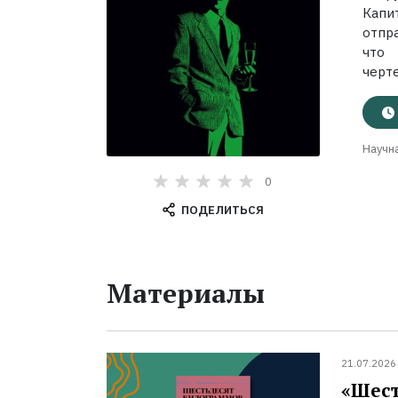
Капи
отпр
что 
черте
Научна
0
ПОДЕЛИТЬСЯ
Материалы
21.07.2026
«Шест