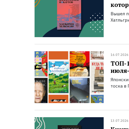
котор
Вышел п
Хатльгри
16.07.2026
ТОП-
июля-
Японски
тоска в 
13.07.2026