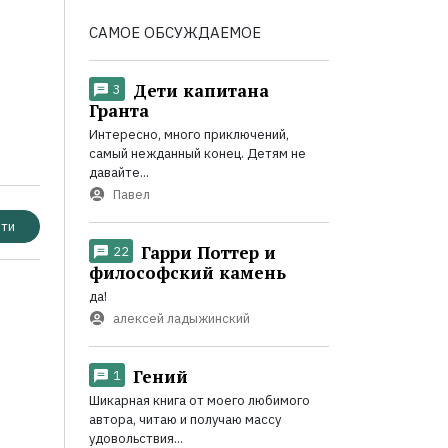
САМОЕ ОБСУЖДАЕМОЕ
Дети капитана
3
Гранта
Интересно, много приключений,
самый нежданный конец. Детям не
давайте...
Павел
ти
Гарри Поттер и
22
философский камень
да!
алексей ладыжинский
Гений
1
Шикарная книга от моего любимого
автора, читаю и получаю массу
удовольствия...