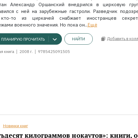
тан Александр Оршанский внедрился в цирковую гру
авился с ней на зарубежные гастроли. Разведчик подозре
кто-то из циркачей снабжает иностранцев секре
жами военного значения. Но пока он...
Ещё
Добавить в кол
НАЙТИ
ПЛАНИРУЮ ПРОЧИТАТЬ
я книга
2008 г.
9785425091505
Новинки книг
ьдесят килограммов нокаутов»: книги, о