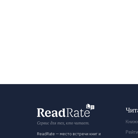
Чит
Книж
Сервис для тех, кто читает.
Рейти
ReadRate — место встречи книг и