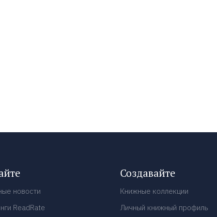
айте
Создавайте
ные новости
Книжные коллекции
нги ReadRate
Личный книжный профиль