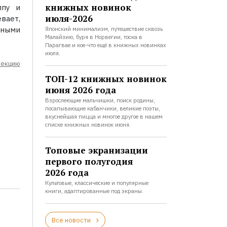
книжных новинок
ппу и
июля-2026
вает,
тными
Японский минимализм, путешествие сквозь
Малайзию, буря в Норвегии, тоска в
Парагвае и кое-что ещё в книжных новинках
июля.
лекцию
ТОП-12 книжных новинок
июня 2026 года
Взрослеющие мальчишки, поиск родины,
посапывающие кабанчики, великие поэты,
вкуснейшая пицца и многое другое в нашем
списке книжных новинок июня.
Топовые экранизации
первого полугодия
2026 года
Культовые, классические и популярные
книги, адаптированные под экраны.
Все новости