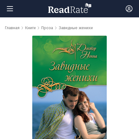
Поиск
Главная
Книги
Проза
Завидные женихи
Новости
Рейтинги
Книги
Самые
обсуждаемые
книги
Авторы