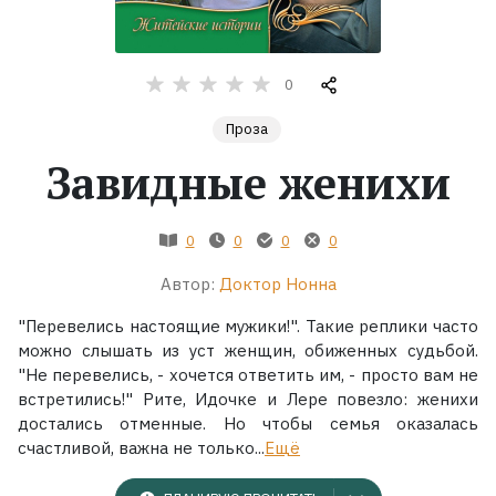
Жанры
0
Серии
Проза
Экранизации
Завидные женихи
Коллекции
0
0
0
0
Автор:
Доктор Нонна
"Перевелись настоящие мужики!". Такие реплики час­то
можно слышать из уст женщин, обиженных судьбой.
"Не перевелись, - хочется ответить им, - просто вам не
встретились!" Рите, Идочке и Лере повезло: женихи
достались отменные. Но чтобы семья оказалась
счастливой, важна не только...
Ещё