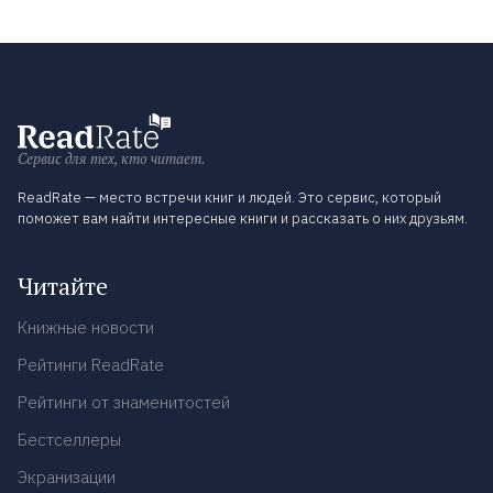
Сервис для тех, кто читает.
ReadRate — место встречи книг и людей. Это сервис, который
поможет вам найти интересные книги и рассказать о них друзьям.
Читайте
Книжные новости
Рейтинги ReadRate
Рейтинги от знаменитостей
Бестселлеры
Экранизации