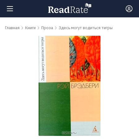
Поиск
Главная
Книги
Проза
Здесь могут водиться тигры
Новости
Рейтинги
Книги
Самые
обсуждаемые
книги
Авторы