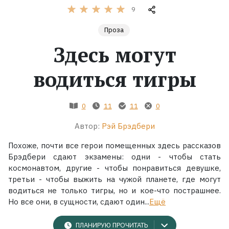
9
Жанры
Проза
Здесь могут
Серии
водиться тигры
Экранизации
0
11
11
0
Коллекции
Автор:
Рэй Брэдбери
Похоже, почти все герои помещенных здесь рассказов
Брэдбери сдают экзамены: одни - чтобы стать
космонавтом, другие - чтобы понравиться девушке,
третьи - чтобы выжить на чужой планете, где могут
водиться не только тигры, но и кое-что пострашнее.
Но все они, в сущности, сдают один...
Ещё
ПЛАНИРУЮ ПРОЧИТАТЬ