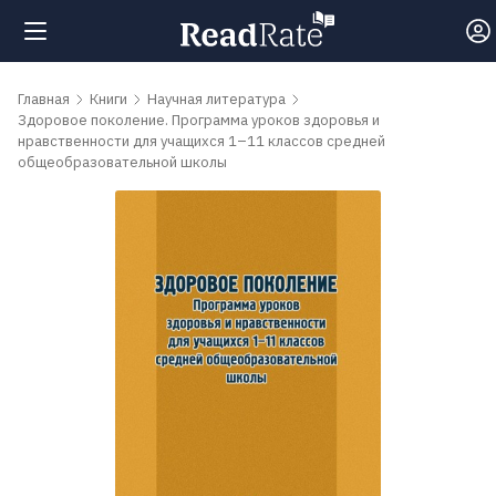
Поиск
Главная
Книги
Научная литература
Здоровое поколение. Программа уроков здоровья и
нравственности для учащихся 1–11 классов средней
общеобразовательной школы
Новости
Рейтинги
Книги
Самые
обсуждаемые
книги
Авторы