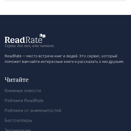
Сервис для тех, кто читает.
ReadRate — место встречи книг и людей. Это сервис, который
поможет вам найти интересные книги и рассказать о них друзьям.
Читайте
Книжные новости
Рейтинги ReadRate
Рейтинги от знаменитостей
Бестселлеры
Экранизации