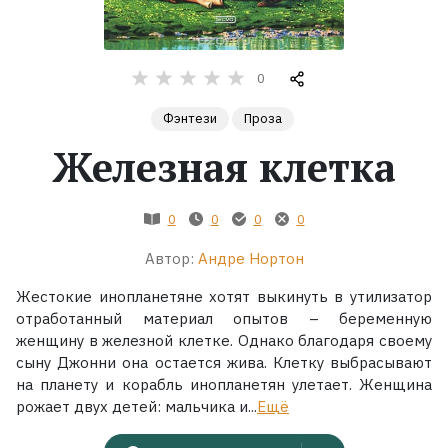
Жанры
0
Серии
Фэнтези
Проза
Экранизации
Железная клетка
Коллекции
0
0
0
0
Автор:
Андре Нортон
Жестокие инопланетяне хотят выкинуть в утилизатор
отработанный материал опытов – беременную
женщину в железной клетке. Однако благодаря своему
сыну Джонни она остается жива. Клетку выбрасывают
на планету и корабль инопланетян улетает. Женщина
рожает двух детей: мальчика и...
Ещё