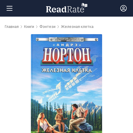
Поиск
Главная
Книги
Фэнтези
Железная клетка
Новости
Рейтинги
Книги
Самые
обсуждаемые
книги
Авторы