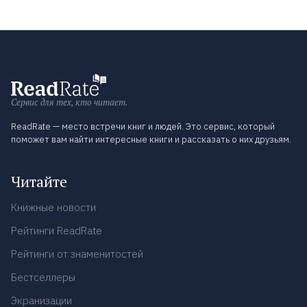
Сервис для тех, кто читает.
ReadRate — место встречи книг и людей. Это сервис, который
поможет вам найти интересные книги и рассказать о них друзьям.
Читайте
Книжные новости
Рейтинги ReadRate
Рейтинги от знаменитостей
Бестселлеры
Экранизации