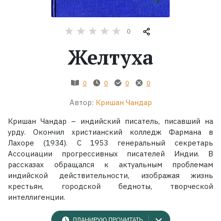
Жанры
0
Серии
Желтуха
Экранизации
0
0
0
0
Автор:
Кришан Чандар
Коллекции
Кришан Чандар – индийский писатель, писавший на
урду. Окончил христианский колледж Фармана в
Лахоре (1934). С 1953 генеральный секретарь
Ассоциации прогрессивных писателей Индии. В
рассказах обращался к актуальным проблемам
индийской действительности, изображая жизнь
крестьян, городской бедноты, творческой
интеллигенции.
ПЛАНИРУЮ ПРОЧИТАТЬ