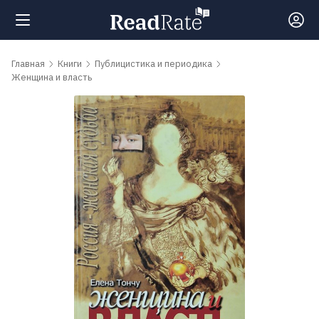
Поиск
Главная
Книги
Публицистика и периодика
Женщина и власть
Новости
Рейтинги
Книги
Самые
обсуждаемые
книги
Авторы