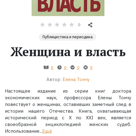
Жанры
0
Серии
Публицистика и периодика
Экранизации
Женщина и власть
Коллекции
0
0
0
0
Автор:
Елена Тончу
Настоящее издание из серии книг доктора
экономических наук, профессора Елены Тончу
повествует о женщинах, оставивших заметный след в
истории нашего Отечества. Книга, охватывающая
исторический период с X по XXI век, является
своеобразной энциклопедией женских судеб.
Использование...
Ещё