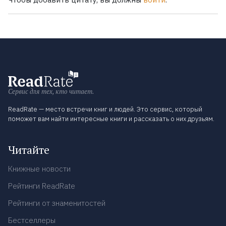
Сервис для тех, кто читает.
ReadRate — место встречи книг и людей. Это сервис, который
поможет вам найти интересные книги и рассказать о них друзьям.
Читайте
Книжные новости
Рейтинги ReadRate
Рейтинги от знаменитостей
Бестселлеры