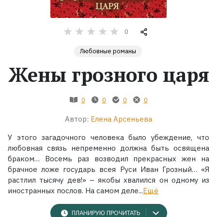
Жанры
0
Серии
Любовные романы
Жены грозного царя
Экранизации
0
0
0
0
Коллекции
Автор:
Елена Арсеньева
У этого загадочного человека было убеждение, что
любовная связь непременно должна быть освящена
браком… Восемь раз возводил прекрасных жен на
брачное ложе государь всея Руси Иван Грозный… «Я
растлил тысячу дев!» – якобы хвалился он одному из
иностранных послов. На самом деле...
Ещё
ПЛАНИРУЮ ПРОЧИТАТЬ