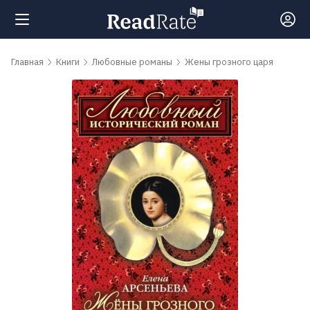
Поиск
Главная
Книги
Любовные романы
Жены грозного царя
Новости
Рейтинги
Книги
Самые
обсуждаемые
книги
Авторы