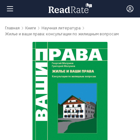
Поиск
Главная
Книги
Научная литература
Жилье и ваши права: консультации по жилищным вопросам
Новости
Рейтинги
Книги
Самые
обсуждаемые
книги
Авторы