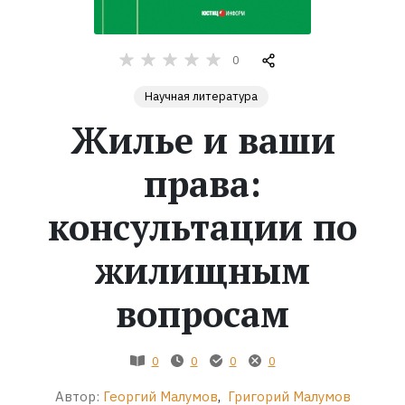
Жанры
0
Серии
Научная литература
Жилье и ваши
Экранизации
права:
Коллекции
консультации по
жилищным
вопросам
0
0
0
0
Автор:
Георгий Малумов
,
Григорий Малумов