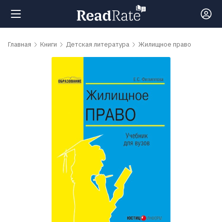
Поиск
Главная
Книги
Детская литература
Жилищное право
Новости
Рейтинги
Книги
Самые
обсуждаемые
книги
Авторы