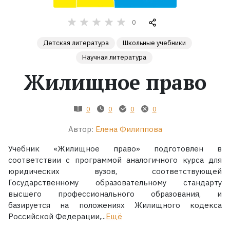
Жанры
0
Детская литература
Школьные учебники
Серии
Научная литература
Жилищное право
Экранизации
Коллекции
0
0
0
0
Автор:
Елена Филиппова
Учебник «Жилищное право» подготовлен в
соответствии с программой аналогичного курса для
юридических вузов, соответствующей
Государственному образовательному стандарту
высшего профессионального образования, и
базируется на положениях Жилищного кодекса
Российской Федерации,...
Ещё