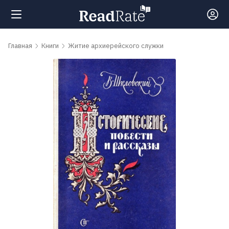
Поиск
Главная
Книги
Житие архиерейского служки
Новости
Рейтинги
Книги
Самые
обсуждаемые
книги
Авторы