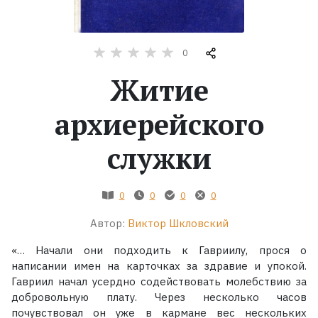
Жанры
0
Серии
Житие
Экранизации
архиерейского
служки
Коллекции
0
0
0
0
Автор:
Виктор Шкловский
«… Начали они подходить к Гавриилу, прося о
написании имен на карточках за здравие и упокой.
Гавриил начал усердно содействовать молебствию за
добровольную плату. Через несколько часов
почувствовал он уже в кармане вес нескольких