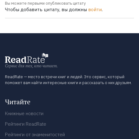
Вы можете первыми опубликовать цитату
Чтобы добавить цитату, вы должны
войти
.
Сервис для тех, кто читает.
ReadRate — место встречи книг и людей. Это сервис, который
поможет вам найти интересные книги и рассказать о них друзьям.
Читайте
Книжные новости
Рейтинги ReadRate
Рейтинги от знаменитостей