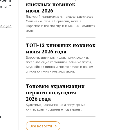
ое, в
книжных новинок
...".
июля-2026
Японский минимализм, путешествие сквозь
Малайзию, буря в Норвегии, тоска в
лекцию
Парагвае и кое-что ещё в книжных новинках
июля.
ТОП-12 книжных новинок
июня 2026 года
Взрослеющие мальчишки, поиск родины,
посапывающие кабанчики, великие поэты,
вкуснейшая пицца и многое другое в нашем
списке книжных новинок июня.
Топовые экранизации
первого полугодия
2026 года
Культовые, классические и популярные
книги, адаптированные под экраны.
и
Все новости