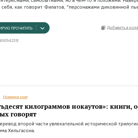
Интересными, самобытными, но в чем-то и похожими. Наверн
себя, как говорит Филатов, "персонажами диковинной пьесы
Добавить в кол
ИРУЮ ПРОЧИТАТЬ
40054238
Новинки книг
ьдесят килограммов нокаутов»: книги, о
ых говорят
еревод второй части увлекательной исторической трилоги
ма Хельгасона.