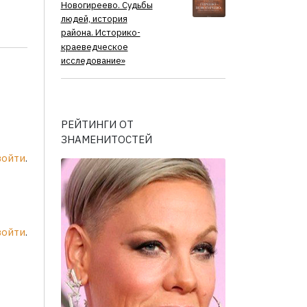
Новогиреево. Судьбы
людей, история
района. Историко-
краеведческое
исследование»
РЕЙТИНГИ ОТ
ЗНАМЕНИТОСТЕЙ
войти
.
войти
.