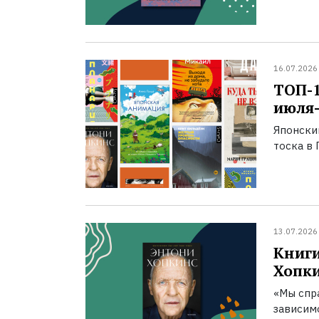
16.07.2026
ТОП-
июля-
Японски
тоска в 
13.07.2026
Книги
Хопк
«Мы спра
зависим