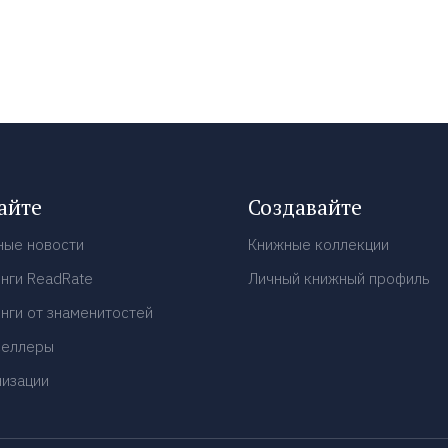
айте
Создавайте
ные новости
Книжные коллекции
нги ReadRate
Личный книжный профиль
нги от знаменитостей
селлеры
низации