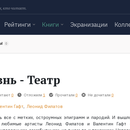
х, кто читает.
Рейтинги
Книги
Экранизации
Колл
ТЫ
0
нь - Театр
читают
0
Отложили
1
Прочитали
0
Не дочитали
0
ентин Гафт
,
Леонид Филатов
ь все с метких, остроумных эпиграмм и пародий. И вышло
 любимые артисты Леонид Филатов и Валентин Гафт 