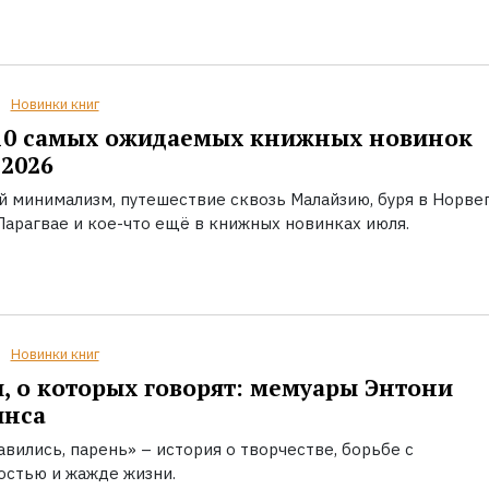
Новинки книг
10 самых ожидаемых книжных новинок
2026
й минимализм, путешествие сквозь Малайзию, буря в Норвег
Парагвае и кое-что ещё в книжных новинках июля.
Новинки книг
, о которых говорят: мемуары Энтони
инса
вились, парень» – история о творчестве, борьбе с
остью и жажде жизни.