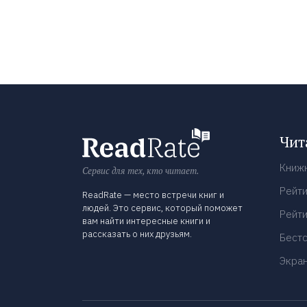
Чит
Книж
Сервис для тех, кто читает.
Рейти
ReadRate — место встречи книг и
людей. Это сервис, который поможет
Рейти
вам найти интересные книги и
рассказать о них друзьям.
Бест
Экра