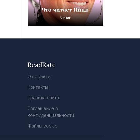
Что читает Пинк
5 книг
ReadRate
О проекте
Контакты
Правила сайта
Соглашение о
конфиденциальности
Файлы cookie