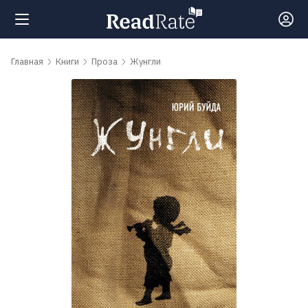
Поиск
Главная
Книги
Проза
Жунгли
Новости
Рейтинги
Книги
Самые
обсуждаемые
книги
Авторы