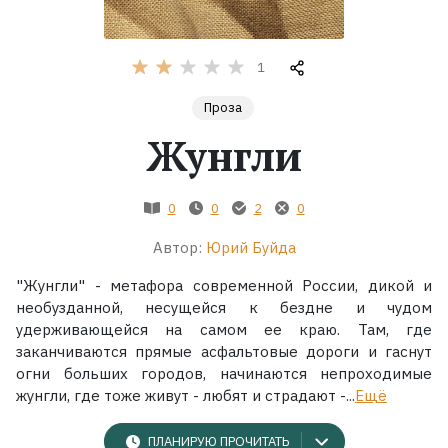
Жанры
1
Серии
Проза
Жунгли
Экранизации
0
0
2
0
Коллекции
Автор:
Юрий Буйда
"Жунгли" - метафора современной России, дикой и
необузданной, несущейся к бездне и чудом
удерживающейся на самом ее краю. Там, где
заканчиваются прямые асфальтовые дороги и гаснут
огни больших городов, начинаются непроходимые
жунгли, где тоже живут - любят и страдают -...
Ещё
ПЛАНИРУЮ ПРОЧИТАТЬ