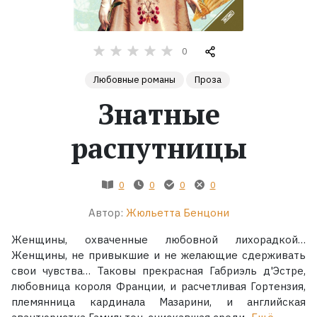
Жанры
0
Серии
Любовные романы
Проза
Знатные
Экранизации
распутницы
Коллекции
0
0
0
0
Автор:
Жюльетта Бенцони
Женщины, охваченные любовной лихорадкой…
Женщины, не привыкшие и не желающие сдерживать
свои чувства… Таковы прекрасная Габриэль д'Эстре,
любовница короля Франции, и расчетливая Гортензия,
племянница кардинала Мазарини, и английская