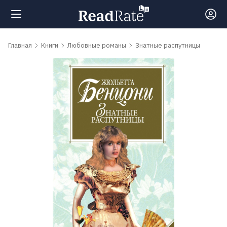
Поиск
Главная
Книги
Любовные романы
Знатные распутницы
Новости
Рейтинги
Книги
Самые
обсуждаемые
книги
Авторы