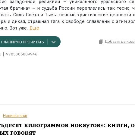
рия загадочной реликвии – уникального уральского се
отая братина» – и судьба России переплелись так тесно, ч
рвать. Силы Света и Тьмы, вечные христианские ценности 
бра и дикая, страшная тяга к свободе сплавлены с этим зо
но. Вот уже...
Ещё
Добавить в кол
ПЛАНИРУЮ ПРОЧИТАТЬ
.
9785386009946
Новинки книг
ьдесят килограммов нокаутов»: книги, о
ых говорят