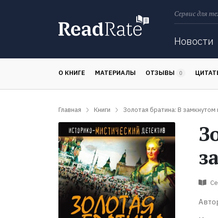
Сервис для те
Поиск
Новости
О КНИГЕ
МАТЕРИАЛЫ
ОТЗЫВЫ
ЦИТА
0
Главная
Книги
Золотая братина: В замкнутом 
З
з
Се
Авто