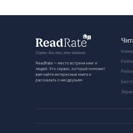
Чит
Книж
Сервис для тех, кто читает.
Рейти
ReadRate — место встречи книг и
людей. Это сервис, который поможет
Рейти
вам найти интересные книги и
рассказать о них друзьям.
Бест
Экра