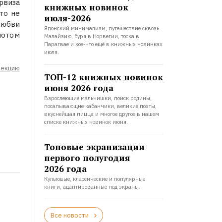
рвиза
книжных новинок
то не
июля-2026
любви
Японский минимализм, путешествие сквозь
лотом
Малайзию, буря в Норвегии, тоска в
Парагвае и кое-что ещё в книжных новинках
июля.
лекцию
ТОП-12 книжных новинок
июня 2026 года
Взрослеющие мальчишки, поиск родины,
посапывающие кабанчики, великие поэты,
вкуснейшая пицца и многое другое в нашем
списке книжных новинок июня.
Топовые экранизации
первого полугодия
2026 года
Культовые, классические и популярные
книги, адаптированные под экраны.
Все новости