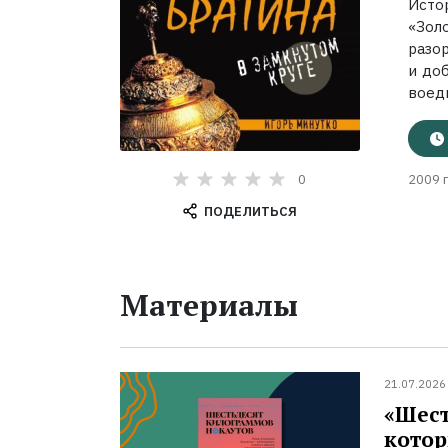
Исто
«Зол
разо
и до
воеди
0
2009 г
ПОДЕЛИТЬСЯ
Материалы
21.07.2026
«Шест
котор