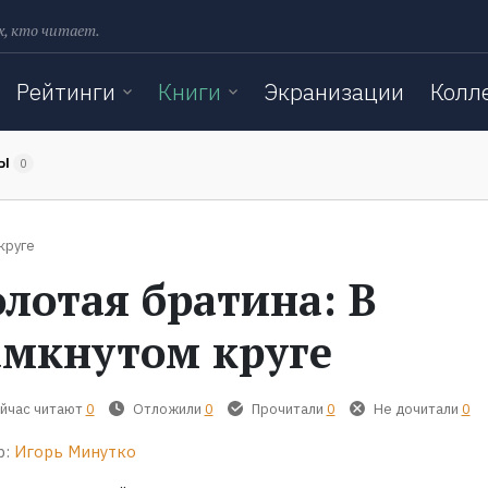
х, кто читает.
Рейтинги
Книги
Экранизации
Колл
ТЫ
0
круге
олотая братина: В
амкнутом круге
йчас читают
0
Отложили
0
Прочитали
0
Не дочитали
0
р:
Игорь Минутко