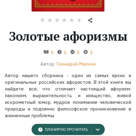
Жанры
0
Серии
Золотые афоризмы
Экранизации
0
0
0
0
Автор:
Геннадий Малкин
Коллекции
Автор нашего сборника - один из самых ярких и
оригинальных российских афористов. В этой книге вы
найдете все, что отличает настоящий афоризм:
лаконизм, выразительность и изящество, живой
искрометный юмор, мудрое понимание человеческой
природы и подлинно философское проникновение в
жизненные проблемы.
ПЛАНИРУЮ ПРОЧИТАТЬ