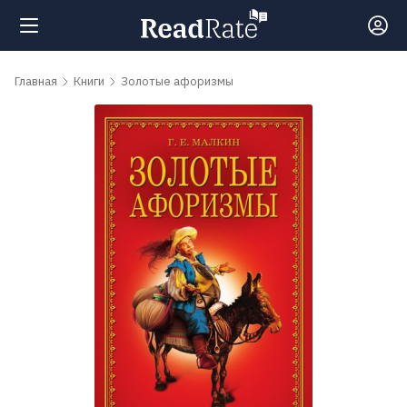
Поиск
Главная
Книги
Золотые афоризмы
Новости
Рейтинги
Книги
Самые
обсуждаемые
книги
Авторы