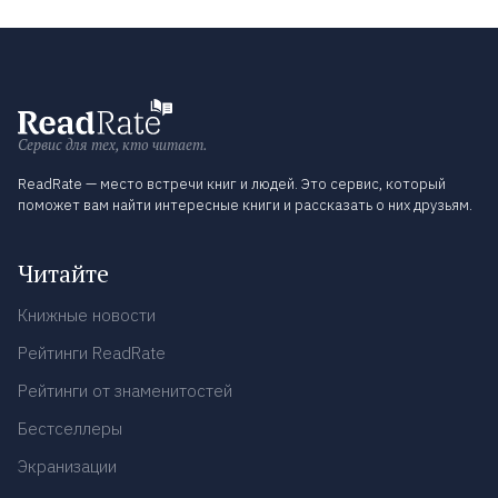
Сервис для тех, кто читает.
ReadRate — место встречи книг и людей. Это сервис, который
поможет вам найти интересные книги и рассказать о них друзьям.
Читайте
Книжные новости
Рейтинги ReadRate
Рейтинги от знаменитостей
Бестселлеры
Экранизации