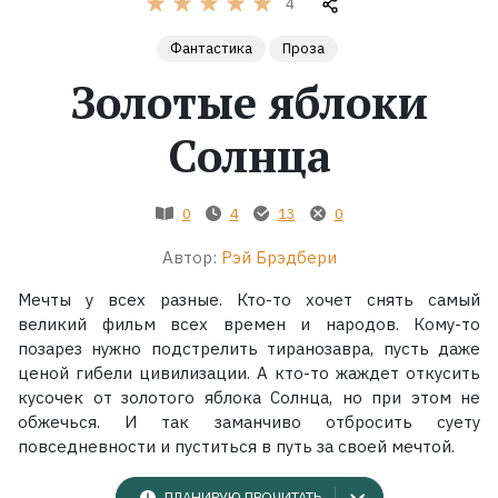
4
Жанры
Фантастика
Проза
Золотые яблоки
Серии
Солнца
Экранизации
0
4
13
0
Коллекции
Автор:
Рэй Брэдбери
Мечты у всех разные. Кто-то хочет снять самый
великий фильм всех времен и народов. Кому-то
позарез нужно подстрелить тиранозавра, пусть даже
ценой гибели цивилизации. А кто-то жаждет откусить
кусочек от золотого яблока Солнца, но при этом не
обжечься. И так заманчиво отбросить суету
повседневности и пуститься в путь за своей мечтой.
ПЛАНИРУЮ ПРОЧИТАТЬ