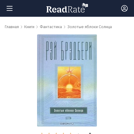
Поиск
Главная
Книги
Фантастика
Золотые яблоки Солнца
Новости
Рейтинги
Книги
Самые
обсуждаемые
книги
Авторы