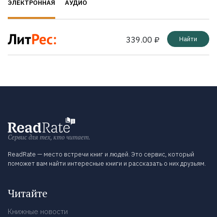
ЭЛЕКТРОННАЯ
АУДИО
339.00 ₽
Найти
Сервис для тех, кто читает.
ReadRate — место встречи книг и людей. Это сервис, который
поможет вам найти интересные книги и рассказать о них друзьям.
Читайте
Книжные новости