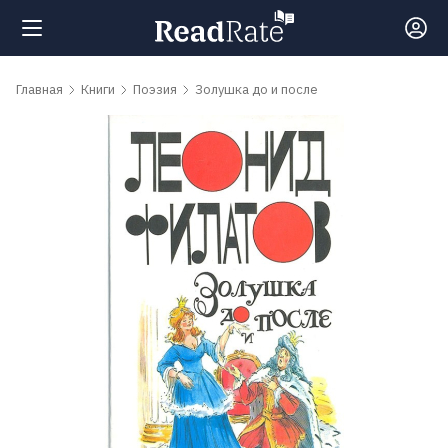
Поиск
Главная
Книги
Поэзия
Золушка до и после
Новости
Рейтинги
Книги
Самые
обсуждаемые
книги
Авторы