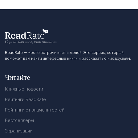
Сервис для тех, кто читает.
ReadRate — место встречи книг и людей. Это сервис, который
поможет вам найти интересные книги и рассказать о них друзьям.
Читайте
Книжные новости
Рейтинги ReadRate
Рейтинги от знаменитостей
Бестселлеры
Экранизации