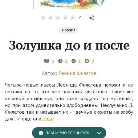
Жанры
0
Серии
Поэзия
Золушка до и после
Экранизации
0
1
1
0
Коллекции
Автор:
Леонид Филатов
Четыре новых пьесы Леонида Филатова похожи и не
похожи на те, что уже знакомы читателю. Такие же
веселые и смешные, они тоже созданы "по мотивам",
но при этом удивительно злободневны. Неслучайно Л.
Филатов так и называет их - "вечные сюжеты на злобу
дня". И еще они...
Ещё
ПЛАНИРУЮ ПРОЧИТАТЬ