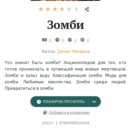
2
Жанры
Зомби
Серии
0
0
2
0
Экранизации
Автор:
Денис Чекалов
Коллекции
Что значит быть зомби? Энциклопедия для тех, кто
готов проникнуть в пугающий мир живых мертвецов.
Зомби и культ вуду. Классификация зомби. Мода для
зомби. Любимые лакомства. Зомби среди людей.
Превратиться в зомби.
ПЛАНИРУЮ ПРОЧИТАТЬ
Добавить в коллекцию
2010 г.
9785998510304