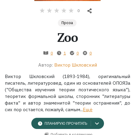
0
Жанры
Проза
Серии
Zoo
Экранизации
0
1
0
0
Коллекции
Автор:
Виктор Шкловский
Виктор Шкловский (1893-1984), оригинальный
писатель, литературовед, один из основателей ОПОЯЗа
("Общества изучения теории поэтического языка"),
теоретик формальной школы, сторонник "литературы
факта" и автор знаменитой "теории остранения", до
сих пор остается, пожалуй, самым...
Ещё
ПЛАНИРУЮ ПРОЧИТАТЬ
Добавить в коллекцию