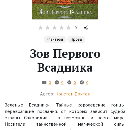
Жанры
Серии
0
Фэнтези
Проза
Экранизации
Зов Первого
Коллекции
Всадника
0
0
0
0
Автор:
Кристен Бритен
Зеленые Всадники. Тайные королевские гонцы,
перевозящие послания, от которых зависит судьба
страны Сакоридии - а возможно, и всего мира.
Носители таинственной магической силы,