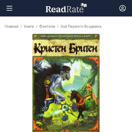
Поиск
Главная
Книги
Фэнтези
Зов Первого Всадника
Новости
Рейтинги
Книги
Самые
обсуждаемые
книги
Авторы