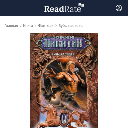
Поиск
Главная
Книги
Фэнтези
Зубы настежь
Новости
Рейтинги
Книги
Самые
обсуждаемые
книги
Авторы