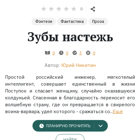
0
Жанры
Фэнтези
Фантастика
Проза
Серии
Зубы настежь
Экранизации
0
0
3
0
Автор:
Юрий Никитин
Коллекции
Простой российский инженер, мягкотелый
интеллигент, совершает единственный в жизни
Поступок и спасает женщину, случайно оказавшуюся
колдуньей. Спасенная в благодарность переносит его
волшебную страну, где он превращается в свирепого
воина-варвара, удел которого - сражаться со...
Ещё
ПЛАНИРУЮ ПРОЧИТАТЬ
НАЙТИ