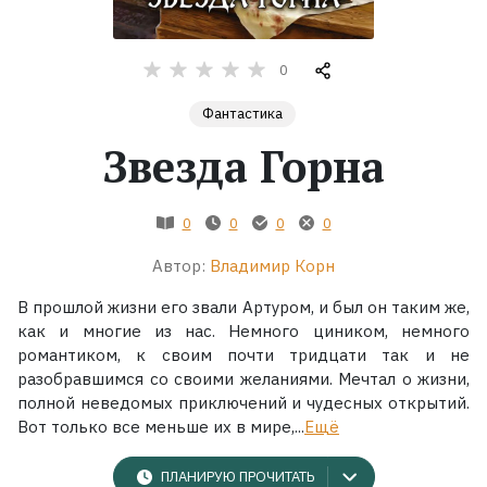
Жанры
0
Серии
Фантастика
Звезда Горна
Экранизации
0
0
0
0
Коллекции
Автор:
Владимир Корн
В прошлой жизни его звали Артуром, и был он таким же,
как и многие из нас. Немного циником, немного
романтиком, к своим почти тридцати так и не
разобравшимся со своими желаниями. Мечтал о жизни,
полной неведомых приключений и чудесных открытий.
Вот только все меньше их в мире,...
Ещё
ПЛАНИРУЮ ПРОЧИТАТЬ