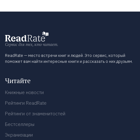
Сервис для тех, кто читает.
ReadRate — место встречи книг и людей. Это сервис, который
поможет вам найти интересные книги и рассказать о них друзьям.
Читайте
Книжные новости
Рейтинги ReadRate
Рейтинги от знаменитостей
Бестселлеры
Экранизации