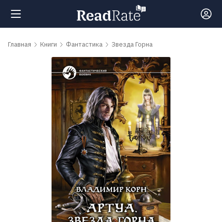
Поиск
Главная
Книги
Фантастика
Звезда Горна
Новости
Рейтинги
Книги
Самые
обсуждаемые
книги
Авторы